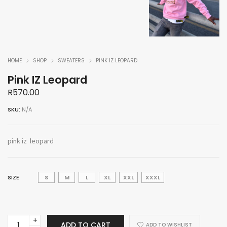
HOME
SHOP
SWEATERS
PINK IZ LEOPARD
Pink IZ Leopard
R
570.00
SKU:
N/A
pink iz leopard
SIZE
S
M
L
XL
XXL
XXXL
Pink
ADD TO CART
ADD TO WISHLIST