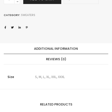
IZ
Leopard
quantity
CATEGORY:
SWEATERS
ADDITIONAL INFORMATION
REVIEWS (0)
Size
S, M, L, XL, XXL, XXXL
RELATED PRODUCTS